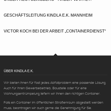
GESCHÄFTSLEITUNG KINDLA E.K. MANNHEIM
VICTOR KOCH BEI DER ARBEIT „CONTAINERDIENST“
ÜBER KINDLA E.K.
Wir bieten Ihnen für fast jedes Abfallproblem eine passende Lösung.
Auch für Ihren Gewerbebetrieb, Baustelle oder für eine
Wohnungsentrümpelung liefern wir Ihnen den richtigen Container.
Falls ein Container im öffentlichen Straßenraum abgestellt werden
muss, beantragen wir auch gerne die Genehmigung für Sie.