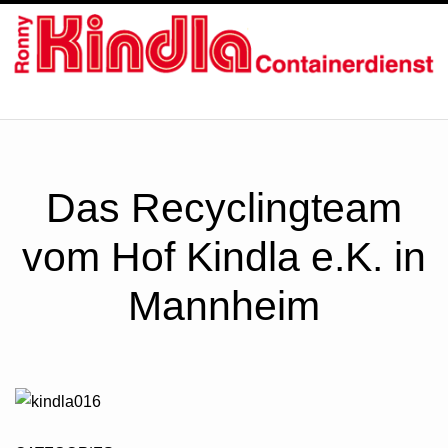
ÜBER UNS
SERVICE
Das Recyclingteam
ZERTIFIKATE
vom Hof Kindla e.K. in
BILDER
Mannheim
UNSER TEAM
KONTAKT / ÖFFNUNGSZEITEN
NEWS