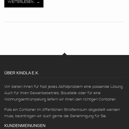
WEITERLESEN...
ÜBER KINDLA E.K.
Wir bieten Ihnen für fast jedes Abfallproblem eine passende Lösung.
Auch für Ihren Gewerbebetrieb, Baustelle oder für eine
Wohnungsentrümpelung liefern wir Ihnen den richtigen Container.
Falls ein Container im öffentlichen Straßenraum abgestellt werden
muss, beantragen wir auch gerne die Genehmigung für Sie.
KUNDENMEINUNGEN