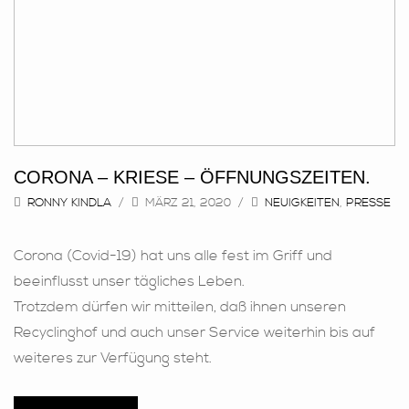
IMPRESSUM DSGVO AGB
IMPRESSUM & DSGVO
ALLGEMEINEN GESCHÄFTSBEDINGUNGEN.
CORONA – KRIESE – ÖFFNUNGSZEITEN.
RONNY KINDLA
MÄRZ 21, 2020
NEUIGKEITEN
,
PRESSE
Corona (Covid-19) hat uns alle fest im Griff und
beeinflusst unser tägliches Leben.
Trotzdem dürfen wir mitteilen, daß ihnen unseren
Recyclinghof und auch unser Service weiterhin bis auf
weiteres zur Verfügung steht.