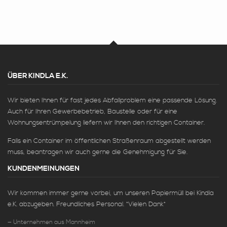
ÜBER KINDLA E.K.
Wir bieten Ihnen für fast jedes Abfallproblem eine passende Lösung.
Auch für Ihren Gewerbebetrieb, Baustelle oder für eine
Wohnungsentrümpelung liefern wir Ihnen den richtigen Container.
Falls ein Container im öffentlichen Straßenraum abgestellt werden
muss, beantragen wir auch gerne die Genehmigung für Sie.
KUNDENMEINUNGEN
Wir kommen immer gerne vorbei, um unseren Papiermüll bei Kindla
e.K. abzugeben. Freundliches Personal. *Vielen Dank*
Unternehmen aus Mannheim