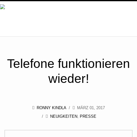
ÜBER UNS
SERVICE
Telefone funktionieren
ZERTIFIKATE
wieder!
BILDER
UNSER TEAM
RONNY KINDLA
MÄRZ 01, 2017
KONTAKT / ÖFFNUNGSZEITEN
NEUIGKEITEN
,
PRESSE
NEWS