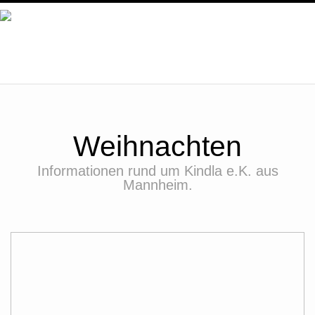
ÜBER UNS
SERVICE
Weihnachten
ZERTIFIKATE
Informationen rund um Kindla e.K. aus
Mannheim.
BILDER
UNSER TEAM
KONTAKT / ÖFFNUNGSZEITEN
NEWS